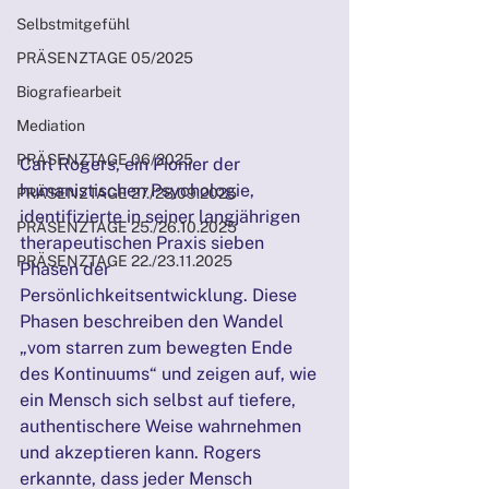
Selbstmitgefühl
PRÄSENZTAGE 05/2025
Biografiearbeit
Mediation
PRÄSENZTAGE 06/2025
Carl Rogers, ein Pionier der 
humanistischen Psychologie, 
PRÄSENZTAGE 27./28.09.2025
identifizierte in seiner langjährigen 
PRÄSENZTAGE 25./26.10.2025
therapeutischen Praxis sieben 
PRÄSENZTAGE 22./23.11.2025
Phasen der 
Persönlichkeitsentwicklung. Diese 
Phasen beschreiben den Wandel 
„vom starren zum bewegten Ende 
des Kontinuums“ und zeigen auf, wie 
ein Mensch sich selbst auf tiefere, 
authentischere Weise wahrnehmen 
und akzeptieren kann. Rogers 
erkannte, dass jeder Mensch 