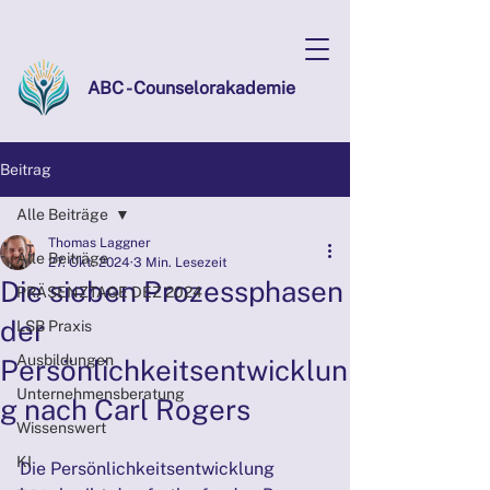
ABC - Counselorakademie
Beitrag
Alle Beiträge
Thomas Laggner
Alle Beiträge
27. Okt. 2024
3 Min. Lesezeit
Die sieben Prozessphasen
PRÄSENZTAGE DEZ 2024
der
LSB Praxis
Ausbildungen
Persönlichkeitsentwicklun
Unternehmensberatung
g nach Carl Rogers
Wissenswert
KI
Die Persönlichkeitsentwicklung 