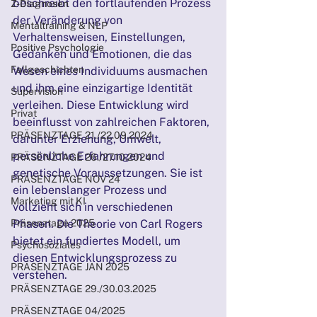
beschreibt den fortlaufenden Prozess 
Z-Diagnosen
der Veränderung von 
Mentaltraining & NLP
Verhaltensweisen, Einstellungen, 
Positive Psychologie
Gedanken und Emotionen, die das 
Fallgeschichten
Wesen eines Individuums ausmachen 
und ihm eine einzigartige Identität 
Supervision
verleihen. Diese Entwicklung wird 
Privat
beeinflusst von zahlreichen Faktoren, 
PRÄSENZTAGE 21./22.09.2024
darunter Erziehung, Umwelt, 
persönliche Erfahrungen und 
PRÄSENZTAGE 26./27.10.2024
genetische Voraussetzungen. Sie ist 
PRÄSENZTAGE NOV 24
ein lebenslanger Prozess und 
Marketing mit KI
vollzieht sich in verschiedenen 
Präsenztage 2025
Phasen. Die Theorie von Carl Rogers 
bietet ein fundiertes Modell, um 
Psychosoziales
diesen Entwicklungsprozess zu 
PRÄSENZTAGE JAN 2025
verstehen.
PRÄSENZTAGE 29./30.03.2025
PRÄSENZTAGE 04/2025