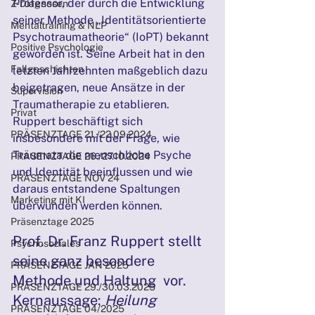
Professor, der durch die Entwicklung 
Z-Diagnosen
seiner Methode „Identitätsorientierte 
Mentaltraining & NLP
Psychotraumatheorie“ (IoPT) bekannt 
Positive Psychologie
geworden ist. Seine Arbeit hat in den 
Fallgeschichten
letzten Jahrzehnten maßgeblich dazu 
beigetragen, neue Ansätze in der 
Supervision
Traumatherapie zu etablieren. 
Privat
Ruppert beschäftigt sich 
PRÄSENZTAGE 21./22.09.2024
insbesondere mit der Frage, wie 
Traumata die menschliche Psyche 
PRÄSENZTAGE 26./27.10.2024
und Identität beeinflussen und wie 
PRÄSENZTAGE NOV 24
daraus entstandene Spaltungen 
Marketing mit KI
überwunden werden können.
Präsenztage 2025
Prof. Dr. Franz Ruppert stellt 
Psychosoziales
seine ganz besondere 
PRÄSENZTAGE JAN 2025
Methode und Haltung  vor. 
PRÄSENZTAGE 29./30.03.2025
Kernaussage: 
Heilung 
PRÄSENZTAGE 04/2025