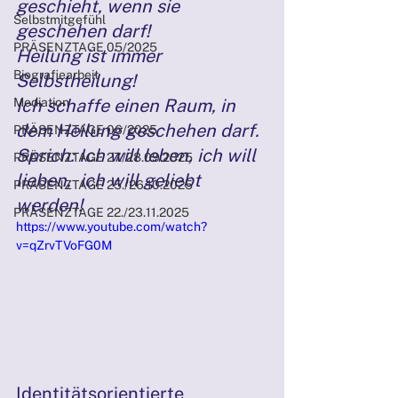
geschieht, wenn sie 
Selbstmitgefühl
geschehen darf!
PRÄSENZTAGE 05/2025
Heilung ist immer 
Biografiearbeit
Selbstheilung!
Mediation
Ich schaffe einen Raum, in 
dem Heilung geschehen darf.
PRÄSENZTAGE 06/2025
Sprich: Ich will leben, ich will 
PRÄSENZTAGE 27./28.09.2025
lieben,  ich will geliebt 
PRÄSENZTAGE 25./26.10.2025
werden!
PRÄSENZTAGE 22./23.11.2025
https://www.youtube.com/watch?
v=qZrvTVoFG0M
Identitätsorientierte 