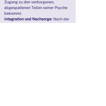
Zugang zu den verborgenen, 
abgespaltenen Teilen seiner Psyche 
bekommt.
Integration und Nachsorge
: Nach der 
Aufstellung erfolgt eine Reflexion 
und Integration der Erkenntnisse. 
Diese Phase ist entscheidend, um das 
Erlebte zu verarbeiten und die 
abgespaltenen Anteile zu 
reintegrieren. Selbstfürsorge und 
Begleitung sind hier besonders 
wichtig, um einen stabilen Prozess zu 
gewährleisten.
3. Erläuterungen aus Sicht 
der personzentrierten Theorie
Aus der personzentrierten 
Perspektive steht das Konzept der 