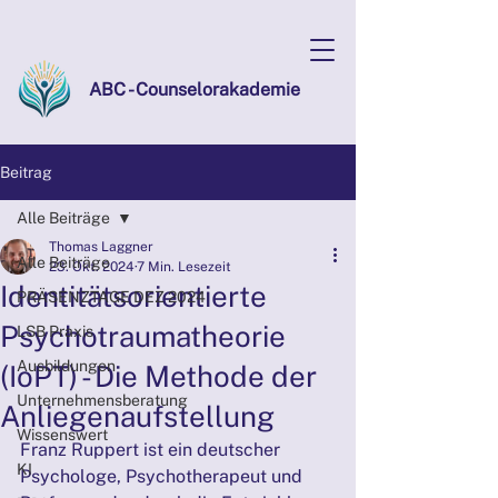
ABC - Counselorakademie
Beitrag
Alle Beiträge
Thomas Laggner
Alle Beiträge
23. Okt. 2024
7 Min. Lesezeit
Identitätsorientierte
PRÄSENZTAGE DEZ 2024
Psychotraumatheorie
LSB Praxis
Ausbildungen
(IoPT) - Die Methode der
Unternehmensberatung
Anliegenaufstellung
Wissenswert
Franz Ruppert ist ein deutscher 
KI
Psychologe, Psychotherapeut und 