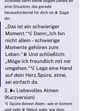
Schließe sanft deine Augen.Denke an 
eine Situation, die gerade 
herausfordernd für dich ist.⏸️ Sage 
dir:
„Das ist ein schwieriger 
Moment.“🫧 Dann:„Ich bin 
nicht allein – schwierige 
Momente gehören zum 
Leben.“⏸️ Und schließlich:
„Möge ich freundlich mit mir 
umgehen.“🫧 Lege eine Hand 
auf dein Herz.Spüre, atme, 
sei einfach da.
2. 🌬️ Liebevolles Atmen 
(Kurzversion)
🫧 Spüre deinen Atem – wie er kommt 
und geht.⏸️ Nimm wahr, wie dein 