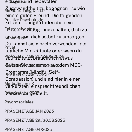
Präsenz und liebevoller 
Z-Diagnosen
Zugewandtheit zu begegnen – so wie 
Mentaltraining & NLP
einem guten Freund. Die folgenden 
Positive Psychologie
kurzen Übungen laden dich ein, 
Fallgeschichten
mitten im Alltag innezuhalten, dich zu 
spüren und dich selbst zu umsorgen.
Supervision
Du kannst sie einzeln verwenden – als 
Privat
tägliche Mini-Rituale oder wenn du 
PRÄSENZTAGE 21./22.09.2024
spürst: Jetzt brauche ich etwas 
Gutes. Sie stammen aus dem MSC-
PRÄSENZTAGE 26./27.10.2024
Programm (Mindful Self-
PRÄSENZTAGE NOV 24
Compassion) und sind hier in einer 
Marketing mit KI
verkürzten, einsprechfreundlichen 
Präsenztage 2025
Version dargestellt.
Psychosoziales
PRÄSENZTAGE JAN 2025
PRÄSENZTAGE 29./30.03.2025
PRÄSENZTAGE 04/2025