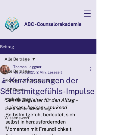
ABC - Counselorakademie
Beitrag
Alle Beiträge
Thomas Laggner
Alle Beiträge
19. Apr. 2025
2 Min. Lesezeit
🧘 Kurzfassungen der
PRÄSENZTAGE DEZ 2024
Selbstmitgefühls-Impulse
LSB Praxis
Ausbildungen
Sanfte Begleiter für den Alltag – 
achtsam, heilsam, stärkend
Unternehmensberatung
Selbstmitgefühl bedeutet, sich 
Wissenswert
selbst in herausfordernden 
KI
Momenten mit Freundlichkeit, 