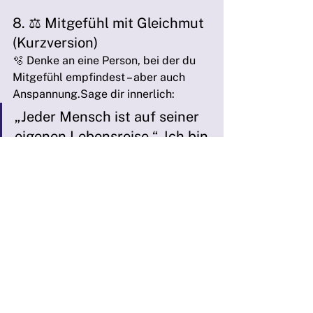
8. ⚖️ Mitgefühl mit Gleichmut 
(Kurzversion)
🫧 Denke an eine Person, bei der du 
Mitgefühl empfindest – aber auch 
Anspannung.Sage dir innerlich:
„Jeder Mensch ist auf seiner 
eigenen Lebensreise.“„Ich bin 
nicht Ursache noch Lösung 
des Leids.“🫧 Atme Mitgefühl 
für dich ein –und für den 
anderen aus.Ein für mich – 
aus für dich.
💡 
Tipp:
 Du kannst dir eine oder 
mehrere dieser Impulse 
aufschreiben, auf dein Handy 
sprechen oder als Erinnerung im 