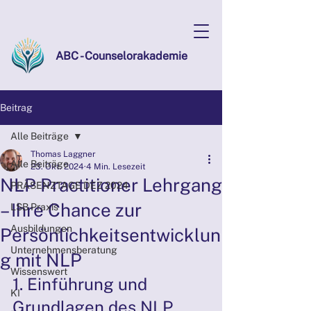
ABC - Counselorakademie
Beitrag
Alle Beiträge
Thomas Laggner
Alle Beiträge
23. Okt. 2024
4 Min. Lesezeit
NLP Practitioner Lehrgang
PRÄSENZTAGE DEZ 2024
– Ihre Chance zur
LSB Praxis
Ausbildungen
Persönlichkeitsentwicklun
Unternehmensberatung
g mit NLP
Wissenswert
1. Einführung und 
KI
Grundlagen des NLP