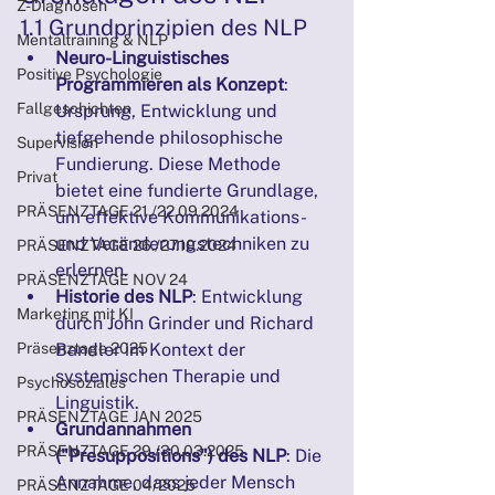
Z-Diagnosen
1.1 Grundprinzipien des NLP
Mentaltraining & NLP
Neuro-Linguistisches 
Positive Psychologie
Programmieren als Konzept
: 
Fallgeschichten
Ursprung, Entwicklung und 
tiefgehende philosophische 
Supervision
Fundierung. Diese Methode 
Privat
bietet eine fundierte Grundlage, 
PRÄSENZTAGE 21./22.09.2024
um effektive Kommunikations- 
und Veränderungstechniken zu 
PRÄSENZTAGE 26./27.10.2024
erlernen.
PRÄSENZTAGE NOV 24
Historie des NLP
: Entwicklung 
Marketing mit KI
durch John Grinder und Richard 
Präsenztage 2025
Bandler im Kontext der 
systemischen Therapie und 
Psychosoziales
Linguistik.
PRÄSENZTAGE JAN 2025
Grundannahmen 
PRÄSENZTAGE 29./30.03.2025
("Presuppositions") des NLP
: Die 
Annahme, dass jeder Mensch 
PRÄSENZTAGE 04/2025