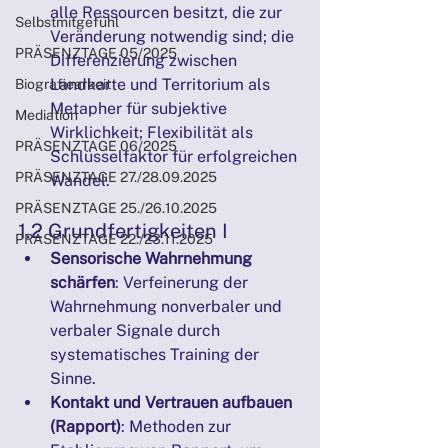
alle Ressourcen besitzt, die zur 
Selbstmitgefühl
Veränderung notwendig sind; die 
PRÄSENZTAGE 05/2025
Differenzierung zwischen 
Landkarte und Territorium als 
Biografiearbeit
Metapher für subjektive 
Mediation
Wirklichkeit; Flexibilität als 
PRÄSENZTAGE 06/2025
Schlüsselfaktor für erfolgreichen 
PRÄSENZTAGE 27./28.09.2025
Wandel.
PRÄSENZTAGE 25./26.10.2025
1.2 Grundfertigkeiten I
PRÄSENZTAGE 22./23.11.2025
Sensorische Wahrnehmung 
schärfen
: Verfeinerung der 
Wahrnehmung nonverbaler und 
verbaler Signale durch 
systematisches Training der 
Sinne.
Kontakt und Vertrauen aufbauen 
(Rapport)
: Methoden zur 