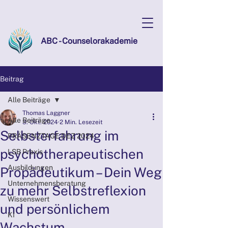
ABC - Counselorakademie
Beitrag
Alle Beiträge
Thomas Laggner
Alle Beiträge
3. Okt. 2024
2 Min. Lesezeit
Selbsterfahrung im
PRÄSENZTAGE DEZ 2024
psychotherapeutischen
LSB Praxis
Ausbildungen
Propädeutikum – Dein Weg
Unternehmensberatung
zu mehr Selbstreflexion
Wissenswert
und persönlichem
KI
Wachstum