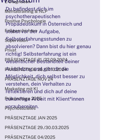
Z-Diagnosen
Du befindest dich im 
Mentaltraining & NLP
psychotherapeutischen 
Positive Psychologie
Propädeutikum in Österreich und 
Fallgeschichten
stehst vor der Aufgabe, 
Selbsterfahrungsstunden zu 
Supervision
absolvieren? Dann bist du hier genau 
Privat
richtig! Selbsterfahrung ist ein 
PRÄSENZTAGE 21./22.09.2024
wesentlicher Bestandteil deiner 
Ausbildung und gibt dir die 
PRÄSENZTAGE 26./27.10.2024
Möglichkeit, dich selbst besser zu 
PRÄSENZTAGE NOV 24
verstehen, dein Verhalten zu 
Marketing mit KI
reflektieren und dich auf deine 
Präsenztage 2025
zukünftige Arbeit mit Klient*innen 
vorzubereiten.
Psychosoziales
PRÄSENZTAGE JAN 2025
PRÄSENZTAGE 29./30.03.2025
PRÄSENZTAGE 04/2025