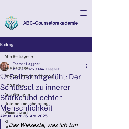
ABC - Counselorakademie
Beitrag
Alle Beiträge
Thomas Laggner
Alle Beiträge
19. Apr. 2025
9 Min. Lesezeit
💛 Selbstmitgefühl: Der
PRÄSENZTAGE DEZ 2024
Schlüssel zu innerer
LSB Praxis
Ausbildungen
Stärke und echter
Unternehmensberatung
Menschlichkeit
Wissenswert
Aktualisiert:
26. Apr. 2025
KI
„Das Weiseste, was ich tun 