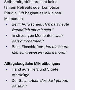
Selbstmitgefühl braucht keine 
langen Retreats oder komplexe 
Rituale. Oft beginnt es in kleinen 
Momenten:
Beim Aufwachen: 
„Ich darf heute 
freundlich mit mir sein.“
In stressigen Momenten: 
„Ich 
darf durchatmen.“
Beim Einschlafen: 
„Ich bin heute 
Mensch gewesen – das genügt.“
Alltagstaugliche Mikroübungen:
Hand aufs Herz und 3 tiefe 
Atemzüge
Der Satz: 
„Auch das darf gerade 
da sein.“
Innerlich lächeln – nicht als 
Zwang, sondern als Geste
Ein inneres Danke an dich selbst, 