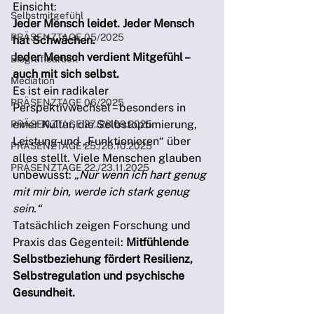
Einsicht: 
Selbstmitgefühl
Jeder Mensch leidet. Jeder Mensch 
PRÄSENZTAGE 05/2025
hat Schwächen. 
Jeder Mensch verdient Mitgefühl – 
Biografiearbeit
auch mit sich selbst.
Mediation
Es ist ein radikaler 
PRÄSENZTAGE 06/2025
Perspektivwechsel – besonders in 
einer Kultur, die Selbstoptimierung, 
PRÄSENZTAGE 27./28.09.2025
Leistung und „Funktionieren“ über 
PRÄSENZTAGE 25./26.10.2025
alles stellt. Viele Menschen glauben 
PRÄSENZTAGE 22./23.11.2025
unbewusst: 
„Nur wenn ich hart genug 
mit mir bin, werde ich stark genug 
sein.“
Tatsächlich zeigen Forschung und 
Praxis das Gegenteil: 
Mitfühlende 
Selbstbeziehung fördert Resilienz, 
Selbstregulation und psychische 
Gesundheit.