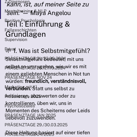
Z-Diagnosen
kann, ist, auf meiner Seite zu 
Mentaltraining & NLP
sein.“
— Maya Angelou
Positive Psychologie
Teil I: Einführung & 
Fallgeschichten
Grundlagen
Supervision
Privat
🌱 1. Was ist Selbstmitgefühl?
PRÄSENZTAGE 21./22.09.2024
Selbstmitgefühl bedeutet, mit uns 
selbst so umzugehen, wie wir es mit 
PRÄSENZTAGE 26./27.10.2024
einem geliebten Menschen in Not tun 
PRÄSENZTAGE NOV 24
würden: 
freundlich, verständnisvoll, 
Marketing mit KI
verbunden.
 Statt uns selbst zu 
kritisieren, abzuwerten oder zu 
Präsenztage 2025
kontrollieren, üben wir, uns in 
Psychosoziales
Momenten des Scheiterns oder Leids 
PRÄSENZTAGE JAN 2025
liebevoll zuzuwenden.
PRÄSENZTAGE 29./30.03.2025
Diese Haltung basiert auf einer tiefen 
PRÄSENZTAGE 04/2025