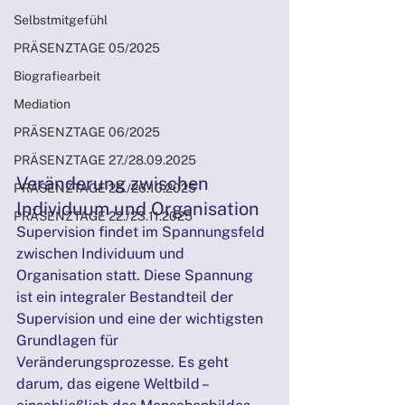
Selbstmitgefühl
PRÄSENZTAGE 05/2025
Biografiearbeit
Mediation
PRÄSENZTAGE 06/2025
PRÄSENZTAGE 27./28.09.2025
Veränderung zwischen 
PRÄSENZTAGE 25./26.10.2025
Individuum und Organisation
PRÄSENZTAGE 22./23.11.2025
Supervision findet im Spannungsfeld 
zwischen Individuum und 
Organisation statt. Diese Spannung 
ist ein integraler Bestandteil der 
Supervision und eine der wichtigsten 
Grundlagen für 
Veränderungsprozesse. Es geht 
darum, das eigene Weltbild – 