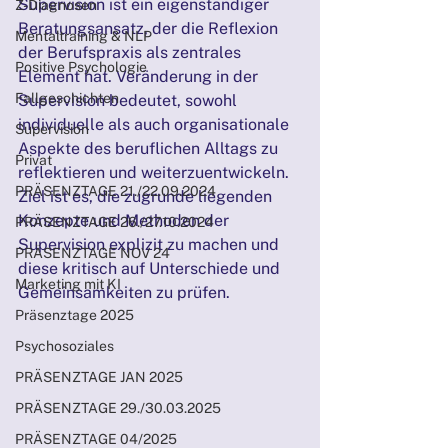
Supervision ist ein eigenständiger 
Z-Diagnosen
Beratungsansatz, der die Reflexion 
Mentaltraining & NLP
der Berufspraxis als zentrales 
Positive Psychologie
Element hat. Veränderung in der 
Fallgeschichten
Supervision bedeutet, sowohl 
individuelle als auch organisationale 
Supervision
Aspekte des beruflichen Alltags zu 
Privat
reflektieren und weiterzuentwickeln. 
PRÄSENZTAGE 21./22.09.2024
Ziel ist es, die zugrunde liegenden 
Konzepte und Methoden der 
PRÄSENZTAGE 26./27.10.2024
Supervision explizit zu machen und 
PRÄSENZTAGE NOV 24
diese kritisch auf Unterschiede und 
Marketing mit KI
Gemeinsamkeiten zu prüfen.
Präsenztage 2025
Psychosoziales
PRÄSENZTAGE JAN 2025
PRÄSENZTAGE 29./30.03.2025
PRÄSENZTAGE 04/2025