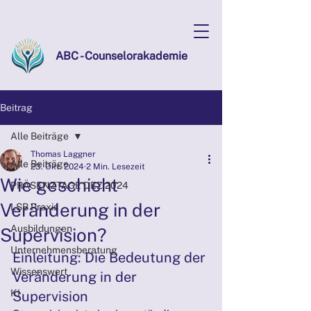
ABC - Counselorakademie
Beitrag
Alle Beiträge
Thomas Laggner
Alle Beiträge
23. Okt. 2024
2 Min. Lesezeit
Wie geschieht
PRÄSENZTAGE DEZ 2024
Veränderung in der
LSB Praxis
Ausbildungen
Supervision?
Unternehmensberatung
Einleitung: Die Bedeutung der 
Wissenswert
Veränderung in der 
KI
Supervision