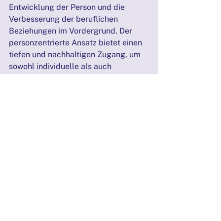
Entwicklung der Person und die 
Verbesserung der beruflichen 
Beziehungen im Vordergrund. Der 
personzentrierte Ansatz bietet einen 
tiefen und nachhaltigen Zugang, um 
sowohl individuelle als auch 
organisationale 
Veränderungsprozesse zu fördern.
Verwendungshinweise:
 Diese 
Arbeitsunterlage dient dazu, die 
wichtigsten Aspekte der 
Veränderung in der Supervision zu 
verdeutlichen und kann als 
Grundlage für Supervisionssitzungen 
oder Schulungen genutzt werden. Die 
dargestellten Konzepte sollten in der 
Praxis immer wieder reflektiert und 
angepasst werden, um den 