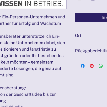
r Ein-Personen-Unternehmen und 
In
Partner für Erfolg und Wachstum
Ort:
nsberater unterstütze ich Ein-
 kleine Unternehmen dabei, sich 
2340 Mödling, Enzer
itionieren und langfristig zu 
Rückgaberichtli
st gründen oder Ihr bestehendes 
Aufgrund der Natur d
keln möchten – gemeinsam 
oder Erstattungen ni
iderte Lösungen, die genau auf 
Terminänderung ist b
mt sind.
kostenfrei möglich.
ensberatung:
n der Geschäftsidee bis zur 
ung