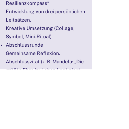
Resilienzkompass“
Entwicklung von drei persönlichen
Leitsätzen.
Kreative Umsetzung (Collage,
Symbol, Mini-Ritual).
Abschlussrunde
Gemeinsame Reflexion.
Abschlusszitat (z. B. Mandela: „Die
größte Ehre im Leben liegt nicht
darin, nie zu fallen, sondern jedes
Mal wieder aufzustehen.“).
Dieses Seminar ist eine Einladung,
die eigene Resilienz zu entdecken,
zu stärken und als
Schlüsselressource im Leben wie