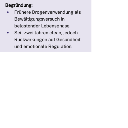
Begründung:
Frühere Drogenverwendung als 
Bewältigungsversuch in 
belastender Lebensphase.
Seit zwei Jahren clean, jedoch 
Rückwirkungen auf Gesundheit 
und emotionale Regulation.
🟡 Relevante Z-
Diagnosen
🔸 
Z63.0 – Probleme in 
Beziehung zu den Eltern
Klare narrative Belege für 
dysfunktionale, destruktive 
Mutterbindung.
Trennung vom Vater im 
Kindesalter, keine Beziehung 