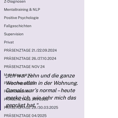
Z-Diagnosen
Mentaltraining & NLP
Positive Psychologie
Fallgeschichten
Supervision
Privat
PRÄSENZTAGE 21./22.09.2024
PRÄSENZTAGE 26./27.10.2024
PRÄSENZTAGE NOV 24
„Ich war zehn und die ganze 
Marketing mit KI
Woche allein in der Wohnung. 
Präsenztage 2025
Damals war’s normal – heute 
Psychosoziales
merke ich, wie sehr mich das 
PRÄSENZTAGE JAN 2025
geprägt hat.“
PRÄSENZTAGE 29./30.03.2025
PRÄSENZTAGE 04/2025