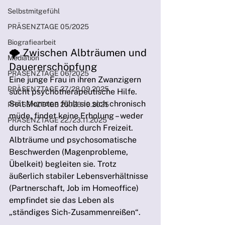
Selbstmitgefühl
PRÄSENZTAGE 05/2025
Biografiearbeit
🌪️ Zwischen Albträumen und 
Mediation
Dauererschöpfung
PRÄSENZTAGE 06/2025
Eine junge Frau in ihren Zwanzigern 
PRÄSENZTAGE 27./28.09.2025
sucht psychotherapeutische Hilfe. 
Seit Monaten fühlt sie sich chronisch 
PRÄSENZTAGE 25./26.10.2025
müde, findet keine Erholung – weder 
PRÄSENZTAGE 22./23.11.2025
durch Schlaf noch durch Freizeit. 
Albträume und psychosomatische 
Beschwerden (Magenprobleme, 
Übelkeit) begleiten sie. Trotz 
äußerlich stabiler Lebensverhältnisse 
(Partnerschaft, Job im Homeoffice) 
empfindet sie das Leben als 
„ständiges Sich-Zusammenreißen“.