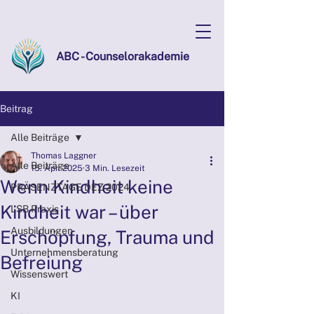
ABC - Counselorakademie
Beitrag
Alle Beiträge
Thomas Laggner
Alle Beiträge
15. Apr. 2025
3 Min. Lesezeit
Wenn Kindheit keine
PRÄSENZTAGE DEZ 2024
Kindheit war – über
LSB Praxis
Ausbildungen
Erschöpfung, Trauma und
Unternehmensberatung
Befreiung
Wissenswert
KI