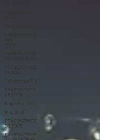
KI
Präsenztage
2025
Psychosoziales
PRÄSENZTAGE
JAN
2025
PRÄSENZTAGE
29./30.03.2025
PRÄSENZTAGE
04/2025
Selbstmitgefühl
PRÄSENZTAGE
05/2025
Biografiearbeit
Mediation
PRÄSENZTAGE
06/2025
PRÄSENZTAGE
27./28.09.2025