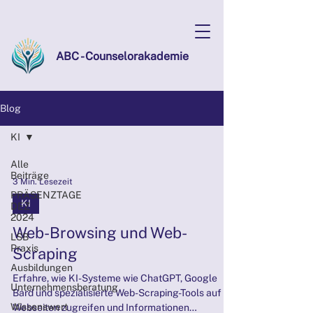
ABC - Counselorakademie
Blog
KI
Alle
Beiträge
3 Min. Lesezeit
PRÄSENZTAGE
KI
DEZ
2024
Web-Browsing und Web-
LSB
Praxis
Scraping
Ausbildungen
Erfahre, wie KI-Systeme wie ChatGPT, Google
Unternehmensberatung
Bard und spezialisierte Web-Scraping-Tools auf
Wissenswert
Webseiten zugreifen und Informationen