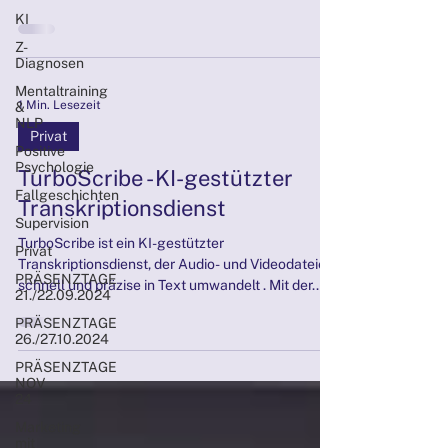
extrahieren
KI
Z-
Diagnosen
Mentaltraining
1 Min. Lesezeit
&
NLP
Privat
Positive
Psychologie
TurboScribe - KI-gestützter
Fallgeschichten
Transkriptionsdienst
Supervision
TurboScribe ist ein KI-gestützter
Privat
Transkriptionsdienst, der Audio- und Videodateien
PRÄSENZTAGE
schnell und präzise in Text umwandelt . Mit der...
21./22.09.2024
PRÄSENZTAGE
26./27.10.2024
PRÄSENZTAGE
NOV
24
Marketing
mit