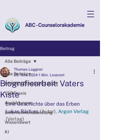
ABC - Counselorakademie
Beitrag
Alle Beiträge
Thomas Laggner
Alle Beiträge
25. Nov. 2024
1 Min. Lesezeit
Biografiearbeit: Vaters
PRÄSENZTAGE DEZ 2024
Kiste
LSB Praxis
Ausbildungen
Eine Geschichte über das Erben 
Lukas Bärfuss
(Autor), 
Argon Verlag
Unternehmensberatung
(Verlag)
Wissenswert
KI