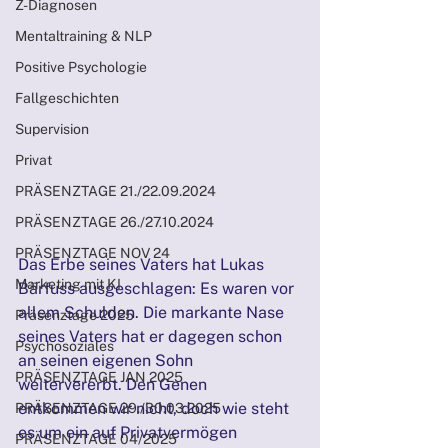
Z-Diagnosen
Mentaltraining & NLP
Positive Psychologie
Fallgeschichten
Supervision
Privat
PRÄSENZTAGE 21./22.09.2024
PRÄSENZTAGE 26./27.10.2024
PRÄSENZTAGE NOV 24
Das Erbe seines Vaters hat Lukas 
Marketing mit KI
Bärfuss ausgeschlagen: Es waren vor 
allem Schulden. Die markante Nase 
Präsenztage 2025
seines Vaters hat er dagegen schon 
Psychosoziales
an seinen eigenen Sohn 
PRÄSENZTAGE JAN 2025
weitervererbt. Den Genen 
entkommen wir nicht, doch wie steht 
PRÄSENZTAGE 29./30.03.2025
es um ein auf Privatvermögen 
PRÄSENZTAGE 04/2025