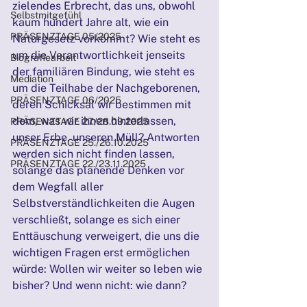
zielendes Erbrecht, das uns, obwohl 
Selbstmitgefühl
kaum hundert Jahre alt, wie ein 
PRÄSENZTAGE 05/2025
Naturgesetz vorkommt? Wie steht es 
um die Verantwortlichkeit jenseits 
Biografiearbeit
der familiären Bindung, wie steht es 
Mediation
um die Teilhabe der Nachgeborenen, 
PRÄSENZTAGE 06/2025
deren Schicksal wir bestimmen mit 
dem, was wir ihnen hinterlassen, 
PRÄSENZTAGE 27./28.09.2025
unser Erbe, unseren Müll? Antworten 
PRÄSENZTAGE 25./26.10.2025
werden sich nicht finden lassen, 
PRÄSENZTAGE 22./23.11.2025
solange das planende Denken vor 
dem Wegfall aller 
Selbstverständlichkeiten die Augen 
verschließt, solange es sich einer 
Enttäuschung verweigert, die uns die 
wichtigen Fragen erst ermöglichen 
würde: Wollen wir weiter so leben wie 
bisher? Und wenn nicht: wie dann?