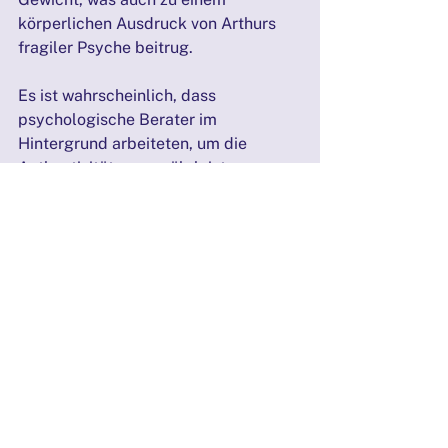
körperlichen Ausdruck von Arthurs 
fragiler Psyche beitrug.
Es ist wahrscheinlich, dass 
psychologische Berater im 
Hintergrund arbeiteten, um die 
Authentizität zu gewährleisten, 
besonders da der Film sensible 
Themen wie Trauma, psychische 
Erkrankungen und gesellschaftliche 
Vernachlässigung behandelt. Filme, 
die sich so tief mit der Psyche eines 
Charakters befassen, arbeiten oft 
eng mit Fachleuten zusammen, um 
Missverständnisse oder 
unangemessene Darstellungen zu 
vermeiden.
Die Verbindung zwischen Film und 