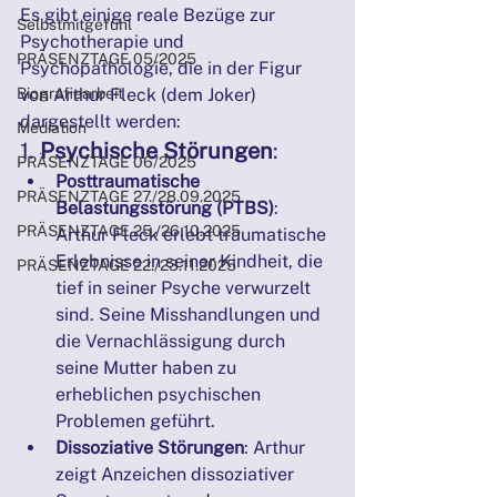
Es gibt einige reale Bezüge zur 
Selbstmitgefühl
Psychotherapie und 
PRÄSENZTAGE 05/2025
Psychopathologie, die in der Figur 
von Arthur Fleck (dem Joker) 
Biografiearbeit
dargestellt werden:
Mediation
1. 
Psychische Störungen
:
PRÄSENZTAGE 06/2025
Posttraumatische 
PRÄSENZTAGE 27./28.09.2025
Belastungsstörung (PTBS)
: 
PRÄSENZTAGE 25./26.10.2025
Arthur Fleck erlebt traumatische 
Erlebnisse in seiner Kindheit, die 
PRÄSENZTAGE 22./23.11.2025
tief in seiner Psyche verwurzelt 
sind. Seine Misshandlungen und 
die Vernachlässigung durch 
seine Mutter haben zu 
erheblichen psychischen 
Problemen geführt.
Dissoziative Störungen
: Arthur 
zeigt Anzeichen dissoziativer 