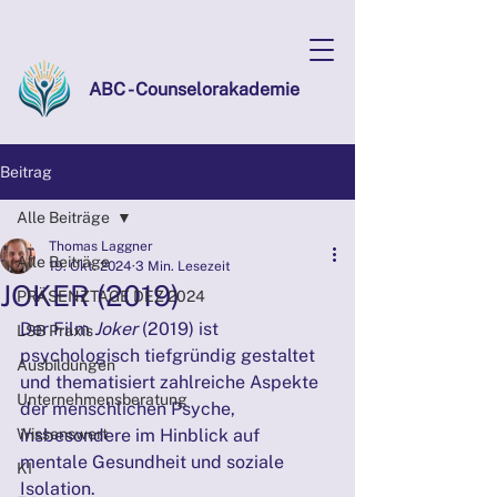
ABC - Counselorakademie
Beitrag
Alle Beiträge
Thomas Laggner
Alle Beiträge
19. Okt. 2024
3 Min. Lesezeit
JOKER (2019)
PRÄSENZTAGE DEZ 2024
Der Film 
Joker
 (2019) ist 
LSB Praxis
psychologisch tiefgründig gestaltet 
Ausbildungen
und thematisiert zahlreiche Aspekte 
Unternehmensberatung
der menschlichen Psyche, 
Wissenswert
insbesondere im Hinblick auf 
mentale Gesundheit und soziale 
KI
Isolation. 