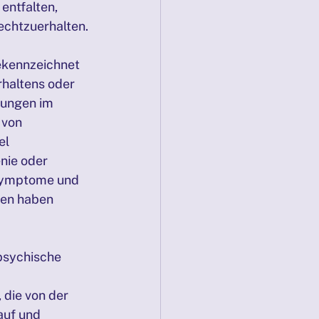
entfalten, 
echtzuerhalten.
Mediation
ekennzeichnet 
PRÄSENZTAGE 22./23.11.2025
haltens oder 
gungen im 
 von 
l 
nie oder 
 Symptome und 
en haben 
psychische 
 die von der 
auf und 