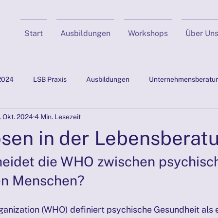
Start
Ausbildungen
Workshops
Über Un
2024
LSB Praxis
Ausbildungen
Unternehmensberatu
. Okt. 2024
4 Min. Lesezeit
& NLP
Positive Psychologie
Fallgeschichten
Supervis
sen in der Lebensberat
PRÄSENZTAGE 26./27.10.2024
PRÄSENZTAGE NOV 24
heidet die WHO zwischen psychisch
en Menschen?
iales
PRÄSENZTAGE JAN 2025
PRÄSENZTAGE 29./30.03
ganization (WHO) definiert psychische Gesundheit als 