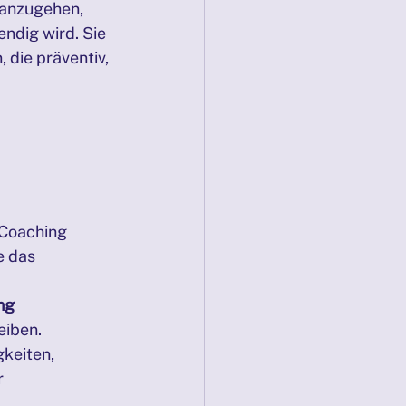
 anzugehen, 
ndig wird. Sie 
 die präventiv, 
 Coaching 
e das 
ng
eiben.
keiten, 
 