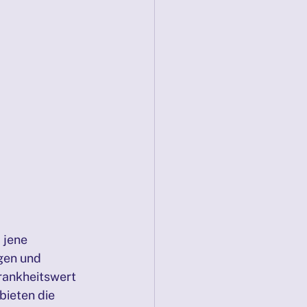
 jene 
gen und 
rankheitswert 
ieten die 