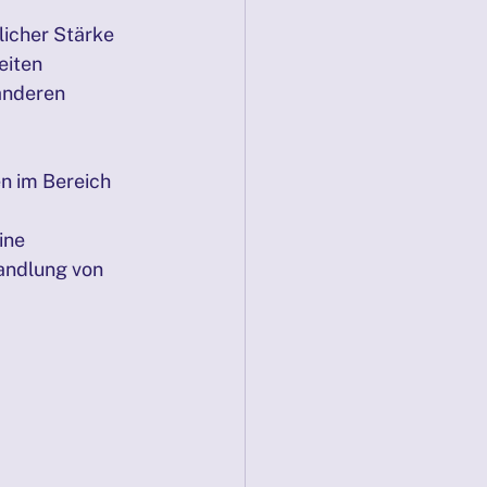
licher Stärke
eiten
anderen 
 im Bereich 
ine 
andlung von 