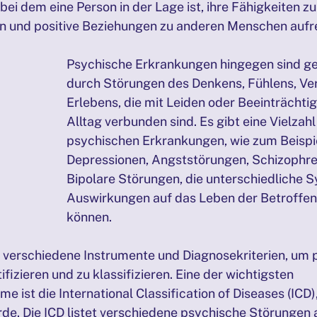
ei dem eine Person in der Lage ist, ihre Fähigkeiten zu 
en und positive Beziehungen zu anderen Menschen aufr
bstmitgefühl
PRÄSENZTAGE 05/2025
Biografiearbeit
Psychische Erkrankungen hingegen sind g
SENZTAGE 27./28.09.2025
PRÄSENZTAGE 25./26.10.2025
durch Störungen des Denkens, Fühlens, Ver
Erlebens, die mit Leiden oder Beeinträchti
Alltag verbunden sind. Es gibt eine Vielzahl
psychischen Erkrankungen, wie zum Beispie
Depressionen, Angststörungen, Schizophre
Bipolare Störungen, die unterschiedliche
Auswirkungen auf das Leben der Betroffen
können.
verschiedene Instrumente und Diagnosekriterien, um 
ifizieren und zu klassifizieren. Eine der wichtigsten 
e ist die International Classification of Diseases (ICD),
e. Die ICD listet verschiedene psychische Störungen 