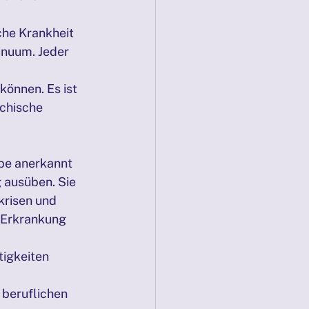
che Krankheit 
inuum. Jeder 
önnen. Es ist 
chische 
pe anerkannt 
 ausüben. Sie 
krisen und 
 Erkrankung 
igkeiten 
beruflichen 