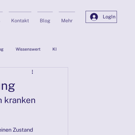
LogIn
s
Kontakt
Blog
Mehr
ng
Wissenswert
KI
ion
Privat
ung
Marketing mit KI
 kranken 
.2025
einen Zustand 