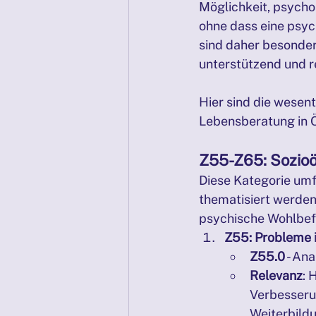
Möglichkeit, psycho
ohne dass eine psyc
sind daher besonders
unterstützend und r
Hier sind die wesent
Lebensberatung in 
Z55-Z65: Sozio
Diese Kategorie umf
thematisiert werden
psychische Wohlbefi
Z55: Probleme 
Z55.0
 - An
Relevanz
: 
Verbesseru
Weiterbild