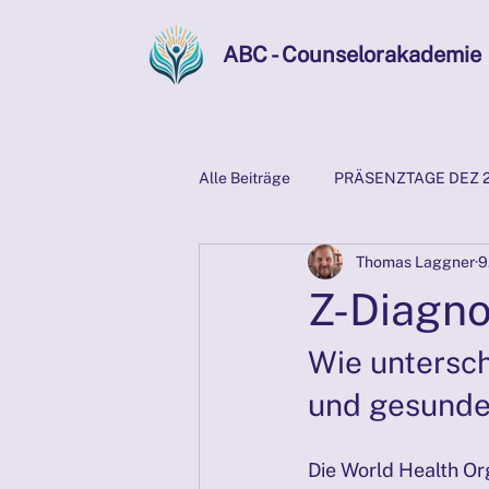
ABC - Counselorakademie
Alle Beiträge
PRÄSENZTAGE DEZ 
Thomas Laggner
9
Z-Diagnosen
Mentaltraining 
Z-Diagno
PRÄSENZTAGE 21./22.09.2024
Wie untersc
und gesund
Präsenztage 2025
Psychosoz
Die World Health Or