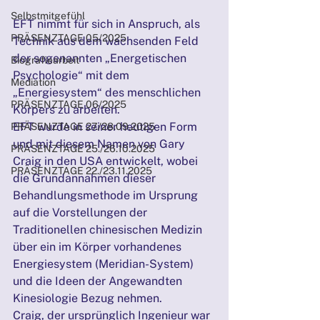
Selbstmitgefühl
EFT nimmt für sich in Anspruch, als 
PRÄSENZTAGE 05/2025
Technik aus dem wachsenden Feld 
der sogenannten „Energetischen 
Biografiearbeit
Psychologie“ mit dem 
Mediation
„Energiesystem“ des menschlichen 
PRÄSENZTAGE 06/2025
Körpers zu arbeiten.
EFT wurde in seiner heutigen Form 
PRÄSENZTAGE 27./28.09.2025
und mit diesem Namen von Gary 
PRÄSENZTAGE 25./26.10.2025
Craig in den USA entwickelt, wobei 
PRÄSENZTAGE 22./23.11.2025
die Grundannahmen dieser 
Behandlungsmethode im Ursprung 
auf die Vorstellungen der 
Traditionellen chinesischen Medizin 
über ein im Körper vorhandenes 
Energiesystem (Meridian-System) 
und die Ideen der Angewandten 
Kinesiologie Bezug nehmen.
Craig, der ursprünglich Ingenieur war 