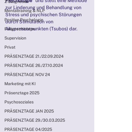
Psychologie“
 und stellt eine Methode 
Z-Diagnosen
zur Linderung und Behandlung von 
Mentaltraining & NLP
Stress und psychischen Störungen 
Positive Psychologie
durch Stimulation von 
Akupressurpunkten (Tsubos) dar.
Fallgeschichten
Supervision
Privat
PRÄSENZTAGE 21./22.09.2024
PRÄSENZTAGE 26./27.10.2024
PRÄSENZTAGE NOV 24
Marketing mit KI
Präsenztage 2025
Psychosoziales
PRÄSENZTAGE JAN 2025
PRÄSENZTAGE 29./30.03.2025
PRÄSENZTAGE 04/2025