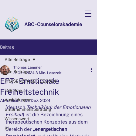
ABC - Counselorakademie
Beitrag
Alle Beiträge
Thomas Laggner
Alle Beiträge
3. Okt. 2024
3 Min. Lesezeit
EFT - Emotionale
PRÄSENZTAGE DEZ 2024
Freiheitstechnik
LSB Praxis
Ausbildungen
Aktualisiert:
15. Dez. 2024
(deutsch 
Technik(en) der Emotionalen 
Unternehmensberatung
Freiheit
) ist die Bezeichnung eines 
Wissenswert
therapeutischen Konzeptes aus dem 
KI
Bereich der 
„energetischen 