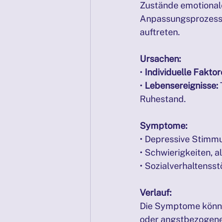
Zustände emotionale
Anpassungsprozesse
auftreten.
Ursachen:
• 
Individuelle Faktor
• 
Lebensereignisse:
Ruhestand.
Symptome:
• Depressive Stimmu
• Schwierigkeiten, 
• Sozialverhaltenss
Verlauf:
Die Symptome können
oder angstbezogenen