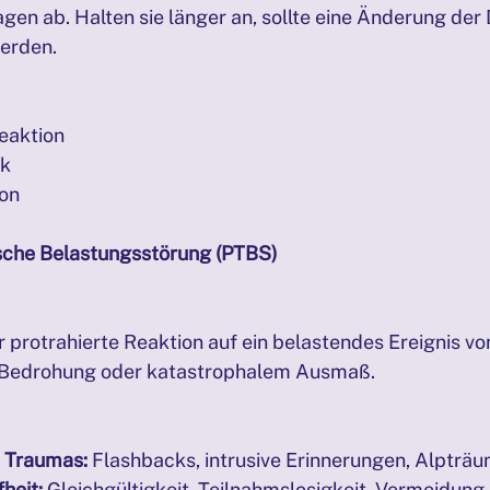
gen ab. Halten sie länger an, sollte eine Änderung der 
erden.
eaktion
ck
ion
ische Belastungsstörung (PTBS)
 protrahierte Reaktion auf ein belastendes Ereignis vo
 Bedrohung oder katastrophalem Ausmaß.
 Traumas:
 Flashbacks, intrusive Erinnerungen, Alpträu
heit:
 Gleichgültigkeit, Teilnahmslosigkeit, Vermeidung 