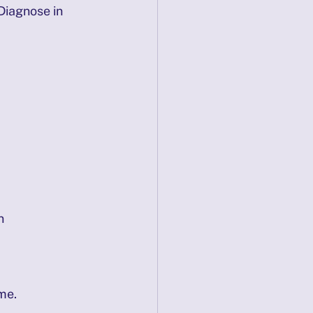
Diagnose in 
n 
me.