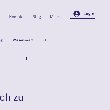
LogIn
s
Kontakt
Blog
Mehr
ng
Wissenswert
KI
ion
Privat
Marketing mit KI
ch zu
.2025