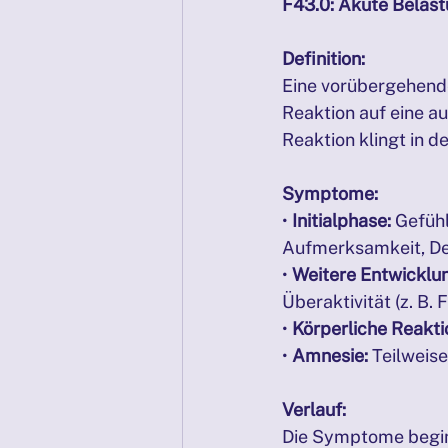
F43.0: Akute Belas
Definition:
Eine vorübergehende
Reaktion auf eine a
Reaktion klingt in 
Symptome:
• 
Initialphase:
 Gefüh
Aufmerksamkeit, Des
• 
Weitere Entwicklu
Überaktivität (z. B. 
• 
Körperliche Reakti
• 
Amnesie:
 Teilweis
Verlauf:
Die Symptome begin