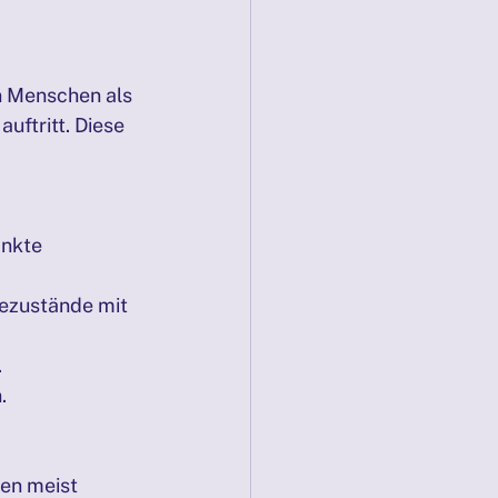
n Menschen als 
ftritt. Diese 
nkte 
hezustände mit 
.
.
en meist 