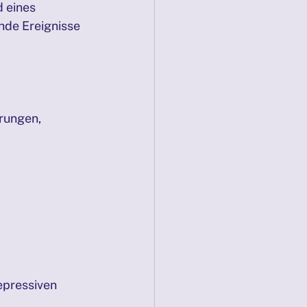
 eines 
de Ereignisse 
rungen, 
epressiven 