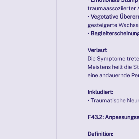
traumaassoziierter A
• 
Vegetative Übererr
gesteigerte Wachsa
• 
Begleiterscheinun
Verlauf:
Die Symptome trete
Meistens heilt die S
eine andauernde Pe
Inkludiert:
• Traumatische Neu
F43.2: Anpassungs
Definition: