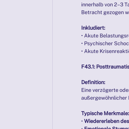
innerhalb von 2–3 Ta
Betracht gezogen w
Inkludiert:
• Akute Belastungsr
• Psychischer Scho
• Akute Krisenreakt
F43.1: Posttraumat
Definition:
Eine verzögerte oder
außergewöhnlicher
Typische Merkmale:
• 
Wiedererleben des
• 
Emotionale Stumpf