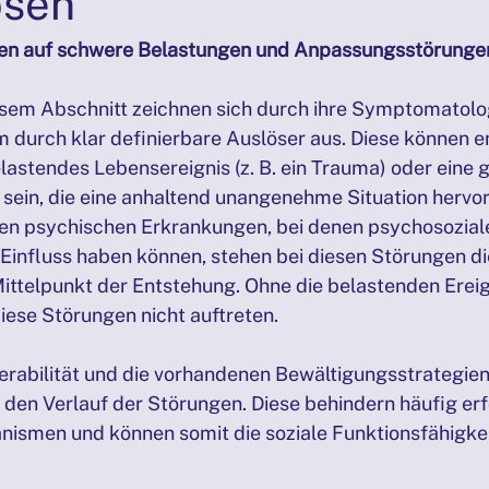
osen
bstmitgefühl
PRÄSENZTAGE 05/2025
Biografiearbeit
onen auf schwere Belastungen und Anpassungsstörunge
esem Abschnitt zeichnen sich durch ihre Symptomatolog
SENZTAGE 27./28.09.2025
PRÄSENZTAGE 25./26.10.2025
m durch klar definierbare Auslöser aus. Diese können e
astendes Lebensereignis (z. B. ein Trauma) oder eine 
ein, die eine anhaltend unangenehme Situation hervorr
en psychischen Erkrankungen, bei denen psychosozial
n Einfluss haben können, stehen bei diesen Störungen d
Mittelpunkt der Entstehung. Ohne die belastenden Ereig
ese Störungen nicht auftreten.
nerabilität und die vorhandenen Bewältigungsstrategien
den Verlauf der Störungen. Diese behindern häufig erf
smen und können somit die soziale Funktionsfähigkei