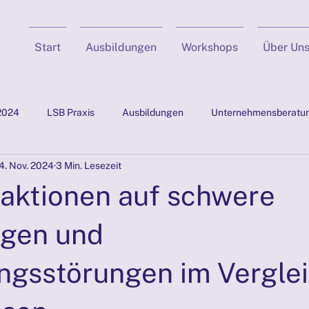
Start
Ausbildungen
Workshops
Über Un
2024
LSB Praxis
Ausbildungen
Unternehmensberatu
4. Nov. 2024
3 Min. Lesezeit
& NLP
Positive Psychologie
Fallgeschichten
Supervis
eaktionen auf schwere
PRÄSENZTAGE 26./27.10.2024
PRÄSENZTAGE NOV 24
ngen und
gsstörungen im Verglei
iales
PRÄSENZTAGE JAN 2025
PRÄSENZTAGE 29./30.03