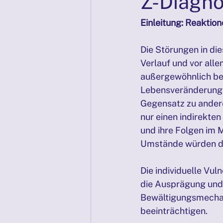
Z-Diagn
PRÄSENZTAGE 04/2025
Sel
Einleitung: Reakti
Die Störungen in di
PRÄSENZTAGE 06/2025
PRÄ
Verlauf und vor alle
außergewöhnlich bel
Lebensveränderung s
Gegensatz zu ander
nur einen indirekte
und ihre Folgen im 
Umstände würden di
Die individuelle Vul
die Ausprägung und 
Bewältigungsmechani
beeinträchtigen.