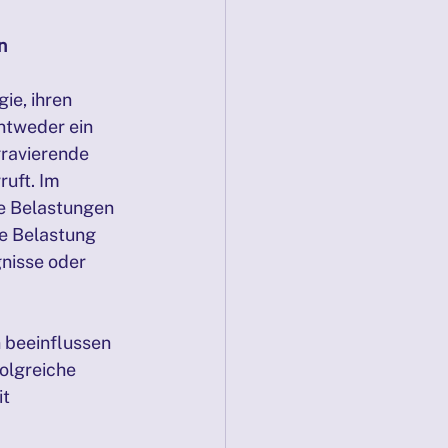
Mediation
n
ie, ihren 
PRÄSENZTAGE 22./23.11.2025
ntweder ein 
gravierende 
uft. Im 
e Belastungen 
ie Belastung 
nisse oder 
 beeinflussen 
olgreiche 
t 