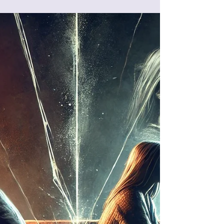
Paul Watzlawick und Roland Kopp-Wichmann:
Warum unser Verhalten manchmal Probleme
verstärkt, welche inneren Schutzmechanismen
uns blockieren und wie echte Veränderung
gelingen kann. Praxisnah, psychologisch fundiert
und tiefgründig.