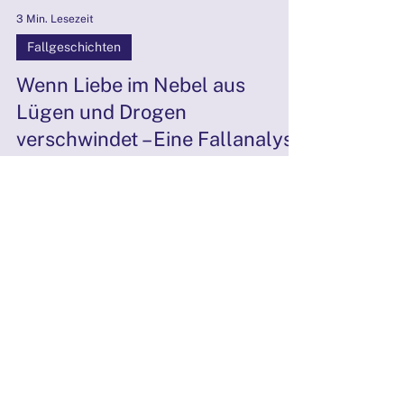
3 Min. Lesezeit
Fallgeschichten
Wenn Liebe im Nebel aus
Lügen und Drogen
verschwindet – Eine Fallanalyse
aus der Paartherapie
Eine zutiefst bewegende Paartherapie-Sitzung
offenbart, wie Drogenabhängigkeit, emotionale
Manipulation und Co-Abhängigkeit eine
Beziehung ü