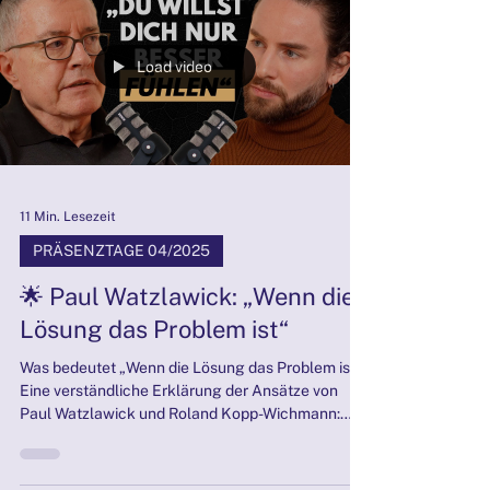
von „Ich“ und „Du“ (z. B. ein Familienmitglied oder
ein innerer Anteil) genutzt werden, ermöglicht die
Übung einen dialogischen Zugang zu projektiven
Prozessen. Klient:innen erleben sich abwechselnd
in beiden Perspektiven, wodurch verdeckte
Emotionen, ungelöste Bindungsmuster und innere
Ambivalenzen sich
Load video
11 Min. Lesezeit
PRÄSENZTAGE 04/2025
🌟 Paul Watzlawick: „Wenn die
Lösung das Problem ist“
Was bedeutet „Wenn die Lösung das Problem ist“?
Eine verständliche Erklärung der Ansätze von