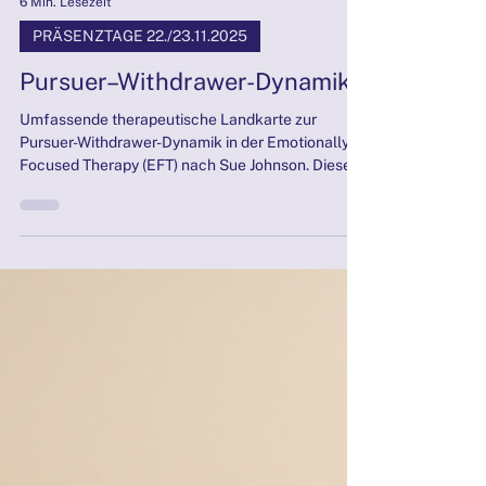
6 Min. Lesezeit
PRÄSENZTAGE 22./23.11.2025
Pursuer–Withdrawer-Dynamik
Umfassende therapeutische Landkarte zur
Pursuer-Withdrawer-Dynamik in der Emotionally
Focused Therapy (EFT) nach Sue Johnson. Diese
professionelle Visualisierung zeigt den
neurobiologisch fundierten Kreislauf von Nähe-
Distanz-Regulation in Paarbeziehungen,
unterscheidet sekundäre Verhaltensweisen von
primären Emotionen und illustriert die fünfstufige
EFT-Intervention. Ideal für Paartherapie,
psychotherapeutische Ausbildung, Supervision
und Beratungspraxis. Basierend auf Bindu