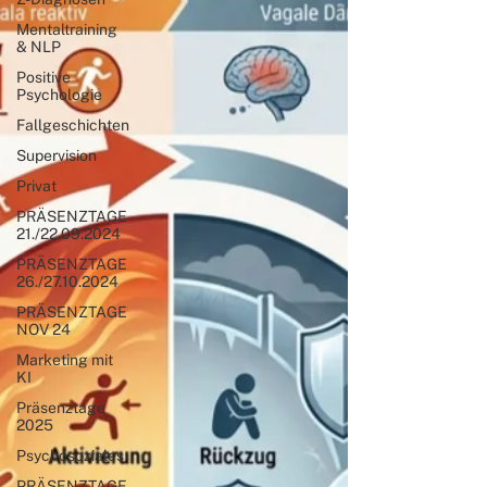
Mentaltraining
& NLP
Positive
Psychologie
Fallgeschichten
Supervision
Privat
PRÄSENZTAGE
21./22.09.2024
PRÄSENZTAGE
26./27.10.2024
PRÄSENZTAGE
NOV 24
Marketing mit
KI
Präsenztage
2025
Psychosoziales
PRÄSENZTAGE