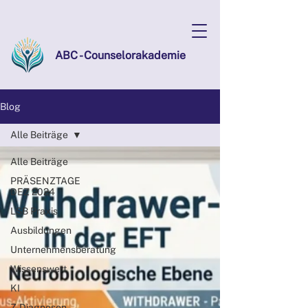
ABC - Counselorakademie
Blog
Alle Beiträge
Alle Beiträge
PRÄSENZTAGE
DEZ 2024
LSB Praxis
Ausbildungen
Unternehmensberatung
Wissenswert
KI
Z-Diagnosen