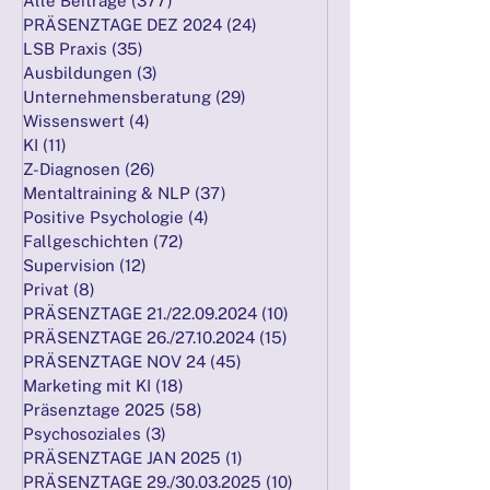
Alle Beiträge
(377)
377 Beiträge
PRÄSENZTAGE DEZ 2024
(24)
24 Beiträge
LSB Praxis
(35)
35 Beiträge
Ausbildungen
(3)
3 Beiträge
Unternehmensberatung
(29)
29 Beiträge
Wissenswert
(4)
4 Beiträge
KI
(11)
11 Beiträge
Z-Diagnosen
(26)
26 Beiträge
Mentaltraining & NLP
(37)
37 Beiträge
Positive Psychologie
(4)
4 Beiträge
Fallgeschichten
(72)
72 Beiträge
Supervision
(12)
12 Beiträge
Privat
(8)
8 Beiträge
PRÄSENZTAGE 21./22.09.2024
(10)
10 Beiträge
PRÄSENZTAGE 26./27.10.2024
(15)
15 Beiträge
PRÄSENZTAGE NOV 24
(45)
45 Beiträge
Marketing mit KI
(18)
18 Beiträge
Präsenztage 2025
(58)
58 Beiträge
Psychosoziales
(3)
3 Beiträge