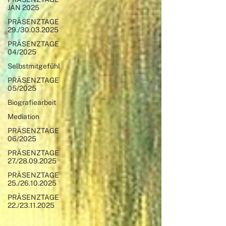
JAN 2025
PRÄSENZTAGE
29./30.03.2025
PRÄSENZTAGE
04/2025
Selbstmitgefühl
PRÄSENZTAGE
05/2025
Biografiearbeit
Mediation
PRÄSENZTAGE
06/2025
PRÄSENZTAGE
27./28.09.2025
PRÄSENZTAGE
25./26.10.2025
PRÄSENZTAGE
22./23.11.2025