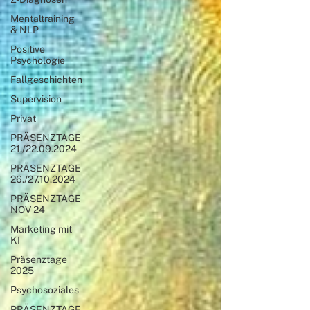
Mentaltraining
& NLP
Positive
Psychologie
Fallgeschichten
Supervision
Privat
PRÄSENZTAGE
21./22.09.2024
PRÄSENZTAGE
26./27.10.2024
PRÄSENZTAGE
NOV 24
Marketing mit
KI
Präsenztage
2025
Psychosoziales
PRÄSENZTAGE