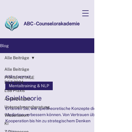
ABC - Counselorakademie
Blog
Alle Beiträge
Alle Beiträge
8 Min. Lesezeit
PRÄSENZTAGE
DEZ 2024
Mentaltraining & NLP
LSB Praxis
Spieltheorie
Ausbildungen
Unternehmensberatung
Erfahren Sie, wie spieltheoretische Konzepte die
Mediation verbessern können. Von Vertrauen über
Wissenswert
Kooperation bis hin zu strategischem Denken
KI
Z-Diagnosen