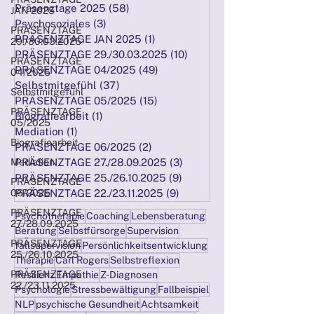
Präsenztage 2025
(58)
58 Beiträge
JAN 2025
Psychosoziales
(3)
3 Beiträge
PRÄSENZTAGE
PRÄSENZTAGE JAN 2025
(1)
1 Beitrag
29./30.03.2025
PRÄSENZTAGE 29./30.03.2025
(10)
10 Beiträge
PRÄSENZTAGE
PRÄSENZTAGE 04/2025
(49)
49 Beiträge
04/2025
Selbstmitgefühl
(37)
37 Beiträge
Selbstmitgefühl
PRÄSENZTAGE 05/2025
(15)
15 Beiträge
PRÄSENZTAGE
Biografiearbeit
(1)
1 Beitrag
05/2025
Mediation
(1)
1 Beitrag
Biografiearbeit
PRÄSENZTAGE 06/2025
(2)
2 Beiträge
Mediation
PRÄSENZTAGE 27./28.09.2025
(3)
3 Beiträge
PRÄSENZTAGE 25./26.10.2025
(9)
9 Beiträge
PRÄSENZTAGE
06/2025
PRÄSENZTAGE 22./23.11.2025
(9)
9 Beiträge
PRÄSENZTAGE
Psychotherapie
Coaching
Lebensberatung
27./28.09.2025
Beratung
Selbstfürsorge
Supervision
PRÄSENZTAGE
fallsupervision
Persönlichkeitsentwicklung
25./26.10.2025
Therapie
Carl Rogers
Selbstreflexion
PRÄSENZTAGE
Resilienz
Empathie
Z-Diagnosen
22./23.11.2025
Psychologie
Stressbewältigung
Fallbeispiel
NLP
psychische Gesundheit
Achtsamkeit