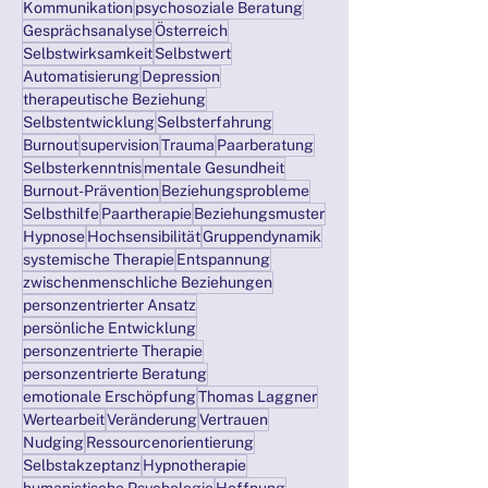
Kommunikation
psychosoziale Beratung
Gesprächsanalyse
Österreich
Selbstwirksamkeit
Selbstwert
Automatisierung
Depression
therapeutische Beziehung
Selbstentwicklung
Selbsterfahrung
Burnout
supervision
Trauma
Paarberatung
Selbsterkenntnis
mentale Gesundheit
Burnout-Prävention
Beziehungsprobleme
Selbsthilfe
Paartherapie
Beziehungsmuster
Hypnose
Hochsensibilität
Gruppendynamik
systemische Therapie
Entspannung
zwischenmenschliche Beziehungen
personzentrierter Ansatz
persönliche Entwicklung
personzentrierte Therapie
personzentrierte Beratung
emotionale Erschöpfung
Thomas Laggner
Wertearbeit
Veränderung
Vertrauen
Nudging
Ressourcenorientierung
Selbstakzeptanz
Hypnotherapie