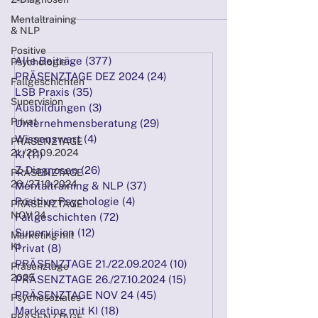
Mentaltraining
& NLP
Positive
Alle Beiträge
(377)
377 Beiträge
Psychologie
PRÄSENZTAGE DEZ 2024
(24)
24 Beiträge
Fallgeschichten
LSB Praxis
(35)
35 Beiträge
Supervision
Ausbildungen
(3)
3 Beiträge
Privat
Unternehmensberatung
(29)
29 Beiträge
Wissenswert
(4)
4 Beiträge
PRÄSENZTAGE
21./22.09.2024
KI
(11)
11 Beiträge
Z-Diagnosen
(26)
26 Beiträge
PRÄSENZTAGE
26./27.10.2024
Mentaltraining & NLP
(37)
37 Beiträge
Positive Psychologie
(4)
4 Beiträge
PRÄSENZTAGE
NOV 24
Fallgeschichten
(72)
72 Beiträge
Supervision
(12)
12 Beiträge
Marketing mit
KI
Privat
(8)
8 Beiträge
PRÄSENZTAGE 21./22.09.2024
(10)
10 Beiträge
Präsenztage
2025
PRÄSENZTAGE 26./27.10.2024
(15)
15 Beiträge
PRÄSENZTAGE NOV 24
(45)
45 Beiträge
Psychosoziales
Marketing mit KI
(18)
18 Beiträge
PRÄSENZTAGE