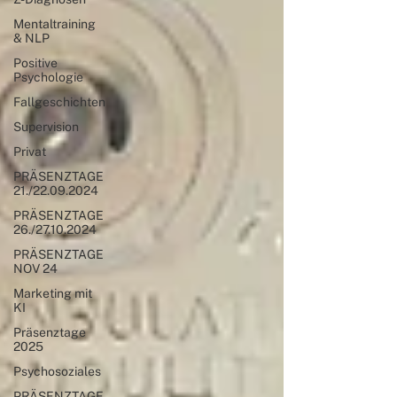
Mentaltraining
& NLP
Positive
Psychologie
Fallgeschichten
Supervision
Privat
PRÄSENZTAGE
21./22.09.2024
PRÄSENZTAGE
26./27.10.2024
PRÄSENZTAGE
NOV 24
Marketing mit
KI
Präsenztage
2025
Psychosoziales
PRÄSENZTAGE