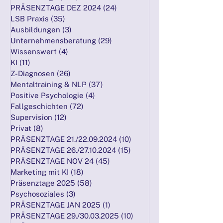
Alle Beiträge
(377)
377 Beiträge
PRÄSENZTAGE DEZ 2024
(24)
24 Beiträge
LSB Praxis
(35)
35 Beiträge
Ausbildungen
(3)
3 Beiträge
Unternehmensberatung
(29)
29 Beiträge
Wissenswert
(4)
4 Beiträge
KI
(11)
11 Beiträge
Z-Diagnosen
(26)
26 Beiträge
Mentaltraining & NLP
(37)
37 Beiträge
Positive Psychologie
(4)
4 Beiträge
Fallgeschichten
(72)
72 Beiträge
Supervision
(12)
12 Beiträge
Privat
(8)
8 Beiträge
PRÄSENZTAGE 21./22.09.2024
(10)
10 Beiträge
PRÄSENZTAGE 26./27.10.2024
(15)
15 Beiträge
PRÄSENZTAGE NOV 24
(45)
45 Beiträge
Marketing mit KI
(18)
18 Beiträge
Präsenztage 2025
(58)
58 Beiträge
Psychosoziales
(3)
3 Beiträge