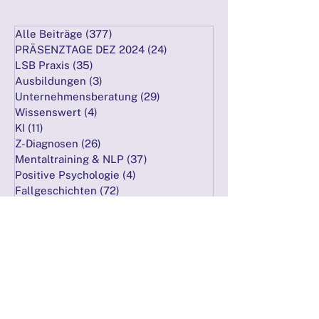
Alle Beiträge
(377)
377 Beiträge
PRÄSENZTAGE DEZ 2024
(24)
24 Beiträge
LSB Praxis
(35)
35 Beiträge
Ausbildungen
(3)
3 Beiträge
Unternehmensberatung
(29)
29 Beiträge
Wissenswert
(4)
4 Beiträge
KI
(11)
11 Beiträge
Z-Diagnosen
(26)
26 Beiträge
Mentaltraining & NLP
(37)
37 Beiträge
Positive Psychologie
(4)
4 Beiträge
Fallgeschichten
(72)
72 Beiträge
Supervision
(12)
12 Beiträge
Privat
(8)
8 Beiträge
PRÄSENZTAGE 21./22.09.2024
(10)
10 Beiträge
PRÄSENZTAGE 26./27.10.2024
(15)
15 Beiträge
PRÄSENZTAGE NOV 24
(45)
45 Beiträge
Marketing mit KI
(18)
18 Beiträge