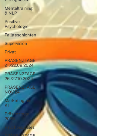
Mentaltraining
& NLP
Positive
Psychologie
Fallgeschichten
Supervision
Privat
PRÄSENZTAGE
21./22.09.2024
PRÄSENZTAGE
26./27.10.2024
PRÄSENZTAGE
NOV 24
Marketing mit
KI
Präsenztage
2025
Psychosoziales
PRÄSENZTAGE