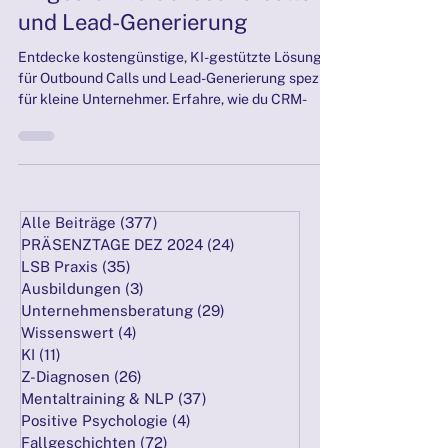
KI-gestützte Outbound Calls
und Lead-Generierung
Entdecke kostengünstige, KI-gestützte Lösungen
für Outbound Calls und Lead-Generierung speziell
für kleine Unternehmer. Erfahre, wie du CRM-
Alle Beiträge
(377)
377 Beiträge
PRÄSENZTAGE DEZ 2024
(24)
24 Beiträge
LSB Praxis
(35)
35 Beiträge
Ausbildungen
(3)
3 Beiträge
Unternehmensberatung
(29)
29 Beiträge
Wissenswert
(4)
4 Beiträge
KI
(11)
11 Beiträge
Z-Diagnosen
(26)
26 Beiträge
Mentaltraining & NLP
(37)
37 Beiträge