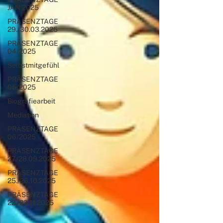
JAN 2025
PRÄSENZTAGE
29./30.03.2025
PRÄSENZTAGE
04/2025
Selbstmitgefühl
PRÄSENZTAGE
05/2025
Biografiearbeit
Mediation
PRÄSENZTAGE
06/2025
PRÄSENZTAGE
27./28.09.2025
PRÄSENZTAGE
25./26.10.2025
PRÄSENZTAGE
22./23.11.2025