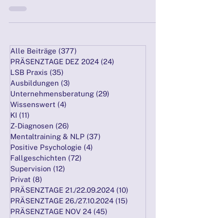
Beziehung mit Kontrollzwang, Selbstkritik und
alten Wunden. Diese psychotherapeutische
Fallanalyse zeigt, wie emotionale
Selbstverantwortung, Reflexion und neue
Bindungserfahrungen den Weg in ein freieres
Leben ebnen können.Fokus-Keyword:
Kontrollzwang nach toxischer BeziehungTags:
Alle Beiträge
(377)
377 Beiträge
Trauma, Mutterrolle, toxische Beziehung,
PRÄSENZTAGE DEZ 2024
(24)
24 Beiträge
Vergebung, Kontrollzwang, Selbstwert,
LSB Praxis
(35)
35 Beiträge
psychologische Fallanalyse
Ausbildungen
(3)
3 Beiträge
Unternehmensberatung
(29)
29 Beiträge
Wissenswert
(4)
4 Beiträge
KI
(11)
11 Beiträge
Z-Diagnosen
(26)
26 Beiträge
Mentaltraining & NLP
(37)
37 Beiträge
Positive Psychologie
(4)
4 Beiträge
Fallgeschichten
(72)
72 Beiträge
Supervision
(12)
12 Beiträge
Privat
(8)
8 Beiträge
PRÄSENZTAGE 21./22.09.2024
(10)
10 Beiträge