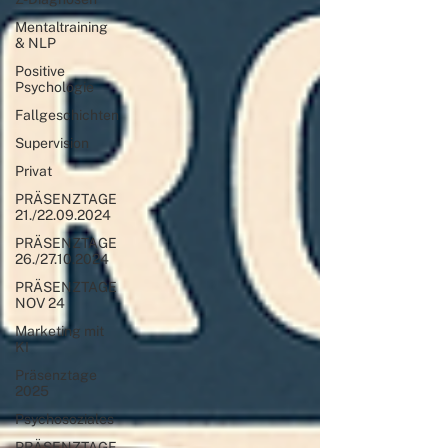
Mentaltraining
& NLP
Positive
Psychologie
Fallgeschichten
Supervision
Privat
PRÄSENZTAGE
21./22.09.2024
PRÄSENZTAGE
26./27.10.2024
PRÄSENZTAGE
NOV 24
Marketing mit
KI
Präsenztage
2025
Psychosoziales
PRÄSENZTAGE