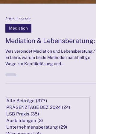
2 Min. Lesezeit
Mediation
Mediation & Lebensberatung:
Was verbindet Mediation und Lebensberatung?
Erfahre, warum beide Methoden nachhaltige
Wege zur Konfliktlösung und
Persönlichkeitsentwicklung sind – und warum die
Zukunft der Mediation gerade erst beginnt.
Alle Beiträge
(377)
377 Beiträge
PRÄSENZTAGE DEZ 2024
(24)
24 Beiträge
LSB Praxis
(35)
35 Beiträge
Ausbildungen
(3)
3 Beiträge