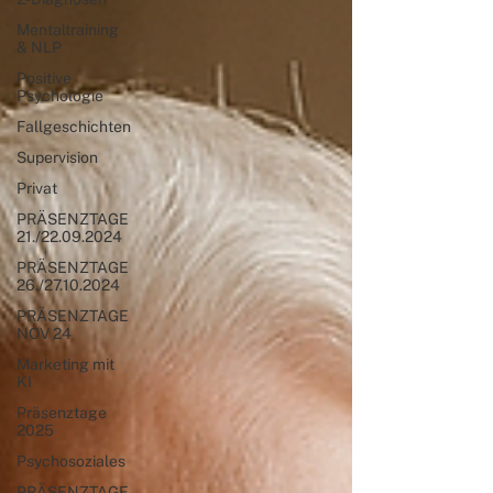
Mentaltraining
& NLP
Positive
Psychologie
Fallgeschichten
Supervision
Privat
PRÄSENZTAGE
21./22.09.2024
PRÄSENZTAGE
26./27.10.2024
PRÄSENZTAGE
NOV 24
Marketing mit
KI
Präsenztage
2025
Psychosoziales
PRÄSENZTAGE