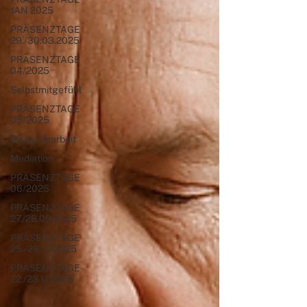
JAN 2025
PRÄSENZTAGE
29./30.03.2025
PRÄSENZTAGE
04/2025
Selbstmitgefühl
PRÄSENZTAGE
05/2025
Biografiearbeit
Mediation
PRÄSENZTAGE
06/2025
PRÄSENZTAGE
27./28.09.2025
PRÄSENZTAGE
25./26.10.2025
PRÄSENZTAGE
22./23.11.2025