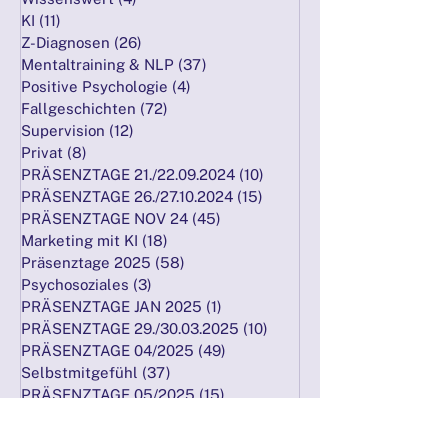
Unternehmensberatung
(29)
29 Beiträge
Wissenswert
(4)
4 Beiträge
KI
(11)
11 Beiträge
Z-Diagnosen
(26)
26 Beiträge
Mentaltraining & NLP
(37)
37 Beiträge
Positive Psychologie
(4)
4 Beiträge
Fallgeschichten
(72)
72 Beiträge
Supervision
(12)
12 Beiträge
Privat
(8)
8 Beiträge
PRÄSENZTAGE 21./22.09.2024
(10)
10 Beiträge
PRÄSENZTAGE 26./27.10.2024
(15)
15 Beiträge
PRÄSENZTAGE NOV 24
(45)
45 Beiträge
Marketing mit KI
(18)
18 Beiträge
Präsenztage 2025
(58)
58 Beiträge
Psychosoziales
(3)
3 Beiträge
PRÄSENZTAGE JAN 2025
(1)
1 Beitrag
PRÄSENZTAGE 29./30.03.2025
(10)
10 Beiträge
PRÄSENZTAGE 04/2025
(49)
49 Beiträge
Selbstmitgefühl
(37)
37 Beiträge
PRÄSENZTAGE 05/2025
(15)
15 Beiträge