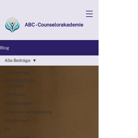
ABC - Counselorakademie
Blog
Alle Beiträge
Alle Beiträge
PRÄSENZTAGE
DEZ 2024
LSB Praxis
Ausbildungen
Unternehmensberatung
Wissenswert
KI
Z-Diagnosen