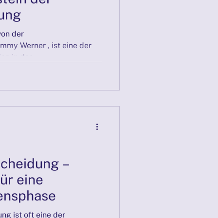
hung
von der
my Werner , ist eine der
n in der...
cheidung –
ür eine
ensphase
g ist oft eine der