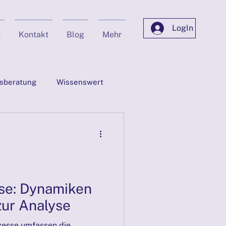
LogIn
s
Kontakt
Blog
Mehr
sberatung
Wissenswert
n
Supervision
Privat
Marketing mit KI
se: Dynamiken
ur Analyse
30.03.2025
esse umfassen die