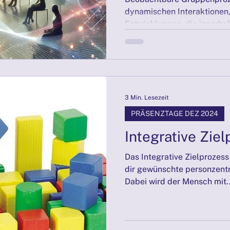
dynamischen Interaktionen
elbstmitgefühl
PRÄSENZTAGE 05/2025
Biografiearb
Entwicklungen, die innerhal
RÄSENZTAGE 27./28.09.2025
PRÄSENZTAGE 25./26.10.20
3 Min. Lesezeit
PRÄSENZTAGE DEZ 2024
Integrative Zie
Das Integrative Zielprozess
dir gewünschte personzentri
Dabei wird der Mensch mit..