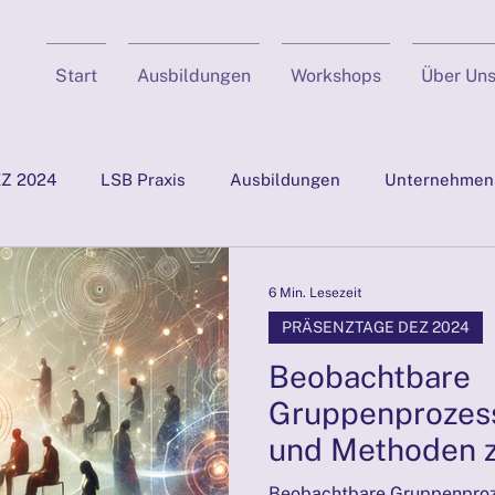
Start
Ausbildungen
Workshops
Über Un
Z 2024
LSB Praxis
Ausbildungen
Unternehmen
ltraining & NLP
Positive Psychologie
Fallgeschichte
6 Min. Lesezeit
PRÄSENZTAGE DEZ 2024
PRÄSENZTAGE 26./27.10.2024
PRÄSENZTAGE NOV 24
Beobachtbare
Gruppenprozes
und Methoden z
oziales
PRÄSENZTAGE JAN 2025
PRÄSENZTAGE 29./
Beobachtbare Gruppenproz