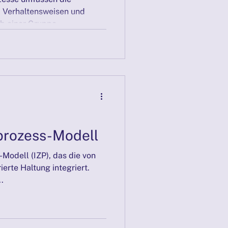
, Verhaltensweisen und
eit
Mediation
b einer Gruppe...
25
lprozess-Modell
-Modell (IZP), das die von
erte Haltung integriert.
.