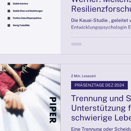
Resilienzforsc
Die Kauai-Studie , geleitet 
Entwicklungspsychologin Em
bekanntesten Langzeitstudie
2 Min. Lesezeit
PRÄSENZTAGE DEZ 2024
Trennung und S
Unterstützung f
schwierige Leb
Eine Trennung oder Scheidun