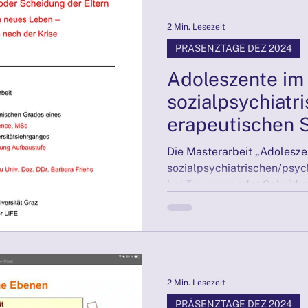
2 Min. Lesezeit
PRÄSENZTAGE DEZ 2024
Adoleszente im
sozialpsychiatr
erapeutischen S
Trennung oder 
Die Masterarbeit „Adolesze
Eltern
sozialpsychiatrischen/psyc
2 Min. Lesezeit
PRÄSENZTAGE DEZ 2024