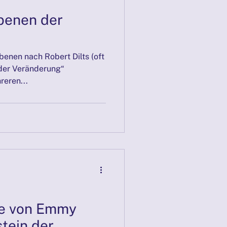
Ebenen der
benen nach Robert Dilts (oft
 der Veränderung“
reren...
ie von Emmy
tein der