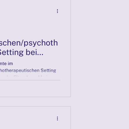
ischen/psychoth
etting bei
Scheidung der
nte im
hotherapeutischen Setting
bei Trennung oder Scheidung der Eltern“ von Maria...