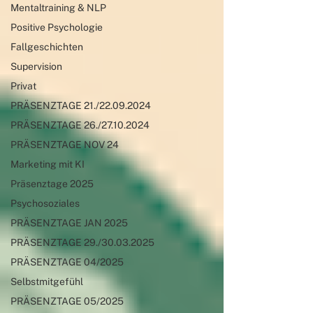
Mentaltraining & NLP
Positive Psychologie
Fallgeschichten
Supervision
Privat
PRÄSENZTAGE 21./22.09.2024
PRÄSENZTAGE 26./27.10.2024
PRÄSENZTAGE NOV 24
Marketing mit KI
Präsenztage 2025
Psychosoziales
PRÄSENZTAGE JAN 2025
PRÄSENZTAGE 29./30.03.2025
PRÄSENZTAGE 04/2025
Selbstmitgefühl
PRÄSENZTAGE 05/2025