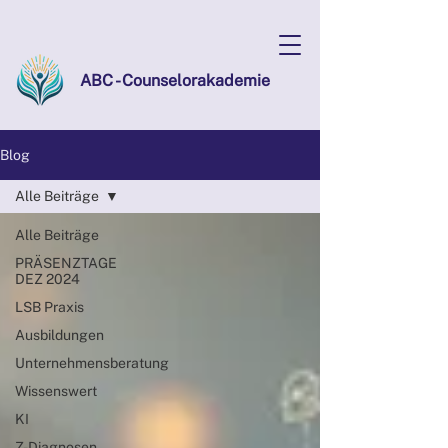
ABC - Counselorakademie
Blog
Alle Beiträge
Alle Beiträge
PRÄSENZTAGE
DEZ 2024
LSB Praxis
Ausbildungen
Unternehmensberatung
Wissenswert
KI
Z-Diagnosen