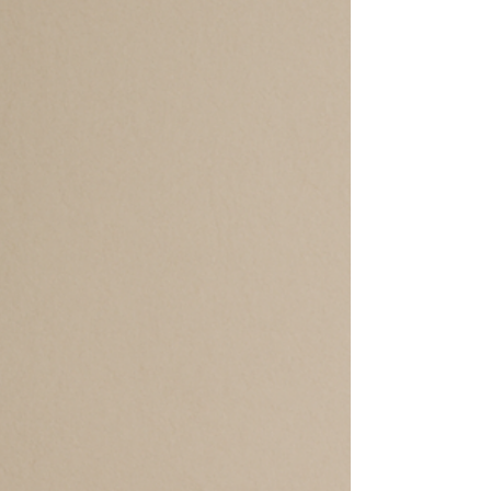
weiterverarbeitet . Was früher „SEO“ hieß,
wird heute zu einer feineren Kunst: dem
Generative Engine Writing – Schreiben für
Menschen und Maschinen. Doch für uns in
der psychotherapeutischen und
beratenden Arbeit gilt: Sprache ble