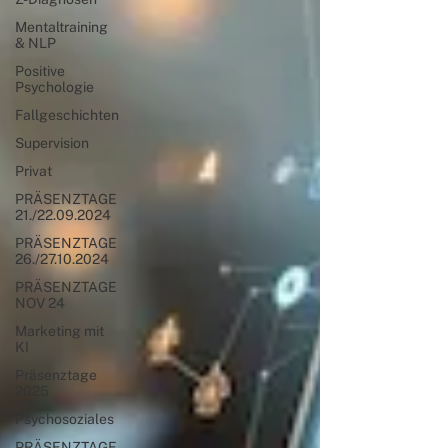
Mentaltraining
& NLP
Positive
Psychologie
Fallgeschichten
Supervision
Privat
PRÄSENZTAGE
21./22.09.2024
PRÄSENZTAGE
26./27.10.2024
PRÄSENZTAGE
NOV 24
Marketing mit
KI
Präsenztage
2025
Psychosoziales
PRÄSENZTAGE